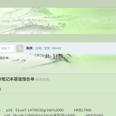
熱搜:
活动
交友
discuz
搜索
搜
价单 ...
索
kpad笔记本渠道报价单
[複製鏈接]
層
 51usi7-14700/32g/1tb//x2000 HK$17400
 28usi9-13980/64g/1tb/4k雾面屏/x4000 HK$25460