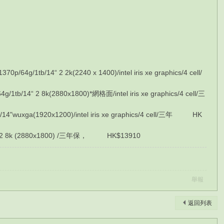
b/14“ 2 2k(2240 x 1400)/intel iris xe graphics/4 cell/
4“ 2 8k(2880x1800)*網格面/intel iris xe graphics/4 cell/三
wuxga(1920x1200)/intel iris xe graphics/4 cell/三年 HK
4” 2 8k (2880x1800) /三年保， HK$13910
舉報
返回列表