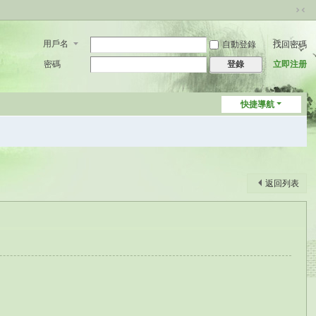
切
換
用戶名
自動登錄
找回密碼
到
窄
密碼
立即注册
登錄
版
快捷導航
返回列表