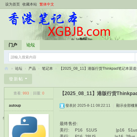
设为首页
收藏本站
繁体中文
门户
论坛
»
论坛
›
产品
›
笔记本
›
【2025_08_11】港版行货Thinkpad笔记本渠道报
香
發新帖
港
【2025_08_11】港版行货Thin
查看:
993
|
回覆:
0
笔
记
autoup
發表於 2025-8-11 08:22:11
|
顯示全部樓
本
最终售价:
美行: P16 51US |p16 51us p16
美行: P16 28US |p16 28us p16