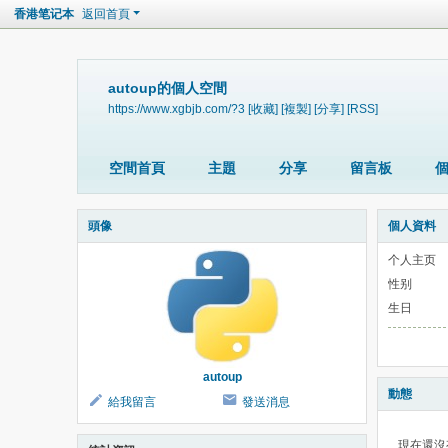
香港笔记本
返回首頁
autoup的個人空間
https://www.xgbjb.com/?3
[收藏]
[複製]
[分享]
[RSS]
空間首頁
主題
分享
留言板
頭像
個人資料
个人主页
性别
生日
autoup
動態
給我留言
發送消息
現在還沒