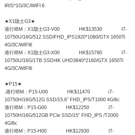
IRIS*1G/3C/WIFI 6
★X1隐士G3★
港行IBM：X1隐士G3-V00 HK$13530 I7-
10750U/16G/512 SSD/FHD_IPS1920*1080/GTX 1650Ti
4G/3C/WIFI6
港行IBM：X1隐士G3-X00 HK$15780 I7-
10750U/16G/1TB SSD/4K UHD3840*2160/GTX 1650Ti
4G/3C/WIFI6
★P15★
.港行IBM：P15-U00 HK$11470 i7-
10750H/16G/512G SSD/15.6" FHD_IPS/T1000 4G/6c
港行IBM：P15-G00 HK$12250 I7-
10750H/16G/512GB PCIe SSD/15" FHD_IPS /T2000
4G/6c
港行IBM：P15-H00 HK$12930 I7-