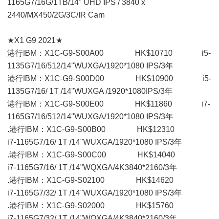
1165G7/16G/1TB/14" UHD IPS / 3840 x
2440/MX450/2G/3C/IR Cam
★X1 G9 2021★
港行IBM：X1C-G9-S00A00 HK$10710 i5-
1135G7/16/512/14"WUXGA/1920*1080 IPS/3年
港行IBM：X1C-G9-S00D00 HK$10900 i5-
1135G7/16/ 1T /14"WUXGA /1920*1080IPS/3年
港行IBM：X1C-G9-S00E00 HK$11860 i7-
1165G7/16/512/14"WUXGA/1920*1080 IPS/3年
.港行IBM：X1C-G9-S00B00 HK$12310
i7-1165G7/16/ 1T /14"WUXGA/1920*1080 IPS/3年
.港行IBM：X1C-G9-S00C00 HK$14040
i7-1165G7/16/ 1T /14"WQXGA/4K3840*2160/3年
.港行IBM：X1C-G9-S02100 HK$14620
i7-1165G7/32/ 1T /14"WUXGA/1920*1080 IPS/3年
.港行IBM：X1C-G9-S02000 HK$15760
i7-1165G7/32/ 1T /14"WQXGA/4K3840*2160/3年