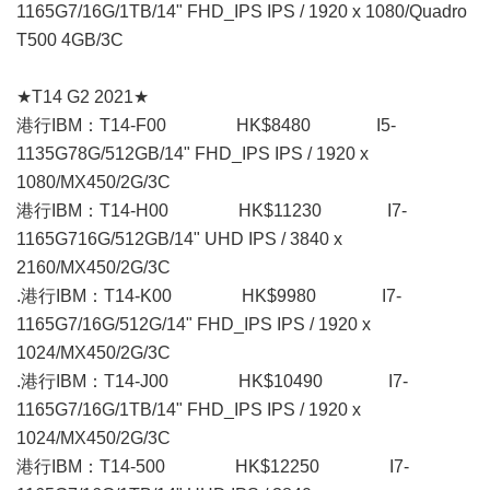
1165G7/16G/1TB/14" FHD_IPS IPS / 1920 x 1080/Quadro
T500 4GB/3C
★T14 G2 2021★
港行IBM：T14-F00 HK$8480 I5-
1135G78G/512GB/14" FHD_IPS IPS / 1920 x
1080/MX450/2G/3C
港行IBM：T14-H00 HK$11230 I7-
1165G716G/512GB/14" UHD IPS / 3840 x
2160/MX450/2G/3C
.港行IBM：T14-K00 HK$9980 I7-
1165G7/16G/512G/14" FHD_IPS IPS / 1920 x
1024/MX450/2G/3C
.港行IBM：T14-J00 HK$10490 I7-
1165G7/16G/1TB/14" FHD_IPS IPS / 1920 x
1024/MX450/2G/3C
港行IBM：T14-500 HK$12250 I7-