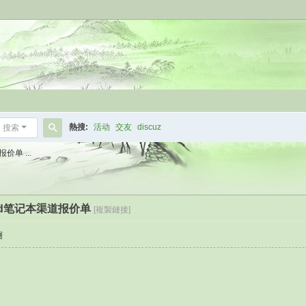
熱搜:
活动
交友
discuz
搜索
搜
价单 ...
索
kpad笔记本渠道报价单
[複製鏈接]
層