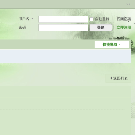
切
換
用戶名
自動登錄
找回密碼
到
窄
密碼
立即注册
登錄
版
快捷導航
返回列表