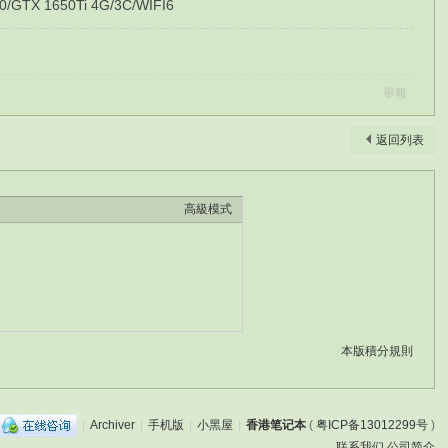
1650Ti 4G/3C/WIFI6
舉報
返回列表
高級模式
本版積分規則
|
Archiver
|
手机版
|
小黑屋
|
香港笔记本
(
粤ICP备13012299号
)
联系我们
公司简介