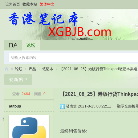
设为首页
收藏本站
繁体中文
门户
论坛
»
论坛
›
产品
›
笔记本
›
【2021_08_25】港版行货Thinkpad笔记本渠道报
香
發新帖
港
【2021_08_25】港版行货Thin
查看:
2464
|
回覆:
0
笔
记
autoup
發表於 2021-8-25 08:22:11
|
顯示全部樓
本
最终销售价格: