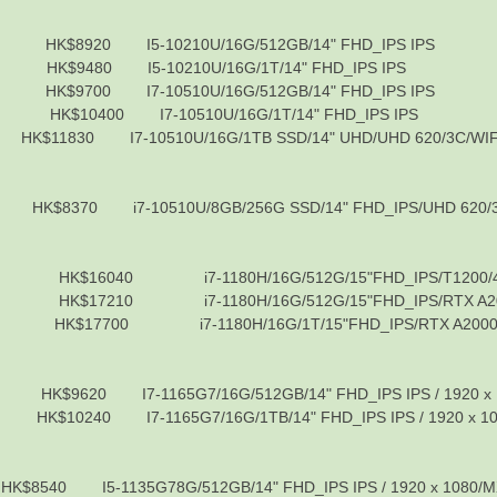
920 I5-10210U/16G/512GB/14" FHD_IPS IPS
480 I5-10210U/16G/1T/14" FHD_IPS IPS
700 I7-10510U/16G/512GB/14" FHD_IPS IPS
0400 I7-10510U/16G/1T/14" FHD_IPS IPS
 I7-10510U/16G/1TB SSD/14" UHD/UHD 620/3C/WIF
 i7-10510U/8GB/256G SSD/14" FHD_IPS/UHD 620/
$16040 i7-1180H/16G/512G/15"FHD_IPS/T1200/4
17210 i7-1180H/16G/512G/15"FHD_IPS/RTX A200
17700 i7-1180H/16G/1T/15"FHD_IPS/RTX A2000/
I7-1165G7/16G/512GB/14" FHD_IPS IPS / 1920 x 1080
 I7-1165G7/16G/1TB/14" FHD_IPS IPS / 1920 x 1080/
1135G78G/512GB/14" FHD_IPS IPS / 1920 x 1080/MX