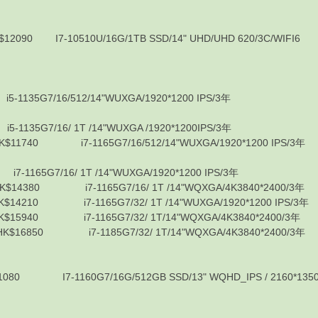
I7-10510U/16G/1TB SSD/14" UHD/UHD 620/3C/WIFI6
7/16/512/14"WUXGA/1920*1200 IPS/3年
/16/ 1T /14"WUXGA /1920*1200IPS/3年
740 i7-1165G7/16/512/14"WUXGA/1920*1200 IPS/3年
G7/16/ 1T /14"WUXGA/1920*1200 IPS/3年
380 i7-1165G7/16/ 1T /14"WQXGA/4K3840*2400/3年
210 i7-1165G7/32/ 1T /14"WUXGA/1920*1200 IPS/3年
940 i7-1165G7/32/ 1T/14"WQXGA/4K3840*2400/3年
6850 i7-1185G7/32/ 1T/14"WQXGA/4K3840*2400/3年
-1160G7/16G/512GB SSD/13" WQHD_IPS / 2160*1350/Inte