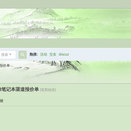
熱搜:
活动
交友
discuz
搜索
搜
价单 ...
索
kpad笔记本渠道报价单
[複製鏈接]
層