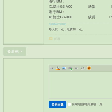
港行IBM：
X1隐士G3-V00 缺货 I7-10750U/16
港行IBM：
X1隐士G3-X00 缺货 I7-10750U/16
每天发一点，电费加一点。
回覆
發新帖
回帖後跳轉到最後一頁
發表回覆