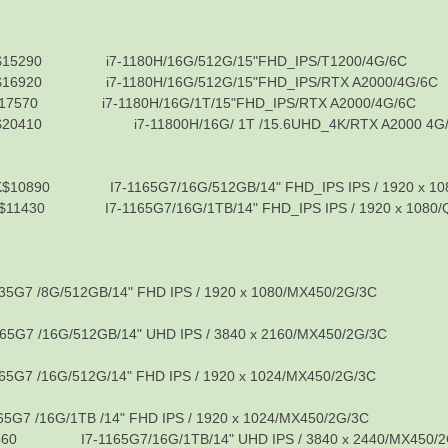
15290 i7-1180H/16G/512G/15"FHD_IPS/T1200/4G/6C
6920 i7-1180H/16G/512G/15"FHD_IPS/RTX A2000/4G/6C
7570 i7-1180H/16G/1T/15"FHD_IPS/RTX A2000/4G/6C
0410 i7-11800H/16G/ 1T /15.6UHD_4K/RTX A2000 4G/
0 I7-1165G7/16G/512GB/14" FHD_IPS IPS / 1920 x 1080/
 I7-1165G7/16G/1TB/14" FHD_IPS IPS / 1920 x 1080/Qu
2GB/14" FHD IPS / 1920 x 1080/MX450/2G/3C
12GB/14" UHD IPS / 3840 x 2160/MX450/2G/3C
12G/14" FHD IPS / 1920 x 1024/MX450/2G/3C
TB /14" FHD IPS / 1920 x 1024/MX450/2G/3C
7-1165G7/16G/1TB/14" UHD IPS / 3840 x 2440/MX450/2G