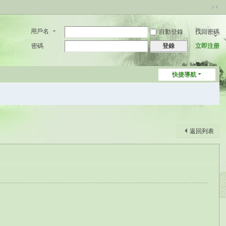
切
換
用戶名
自動登錄
找回密碼
到
窄
密碼
立即注册
登錄
版
快捷導航
返回列表