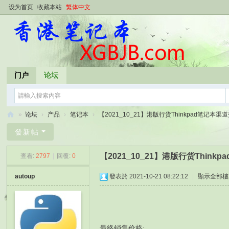
设为首页
收藏本站
繁体中文
门户
论坛
»
论坛
›
产品
›
笔记本
›
【2021_10_21】港版行货Thinkpad笔记本渠道报
香
發新帖
港
【2021_10_21】港版行货Thin
查看:
2797
|
回覆:
0
笔
记
autoup
發表於 2021-10-21 08:22:12
|
顯示全部樓
本
最终销售价格: