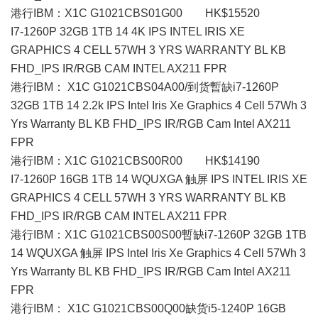
港行IBM：X1C G1021CBS01G00 HK$15520
I7-1260P 32GB 1TB 14 4K IPS INTEL IRIS XE
GRAPHICS 4 CELL 57WH 3 YRS WARRANTY BL KB
FHD_IPS IR/RGB CAM INTEL AX211 FPR
港行IBM： X1C G1021CBS04A00/到货暫缺i7-1260P
32GB 1TB 14 2.2k IPS Intel Iris Xe Graphics 4 Cell 57Wh 3
Yrs Warranty BL KB FHD_IPS IR/RGB Cam Intel AX211
FPR
港行IBM：X1C G1021CBS00R00 HK$14190
I7-1260P 16GB 1TB 14 WQUXGA 触屏 IPS INTEL IRIS XE
GRAPHICS 4 CELL 57WH 3 YRS WARRANTY BL KB
FHD_IPS IR/RGB CAM INTEL AX211 FPR
港行IBM：X1C G1021CBS00S00暫缺i7-1260P 32GB 1TB
14 WQUXGA 触屏 IPS Intel Iris Xe Graphics 4 Cell 57Wh 3
Yrs Warranty BL KB FHD_IPS IR/RGB Cam Intel AX211
FPR
港行IBM： X1C G1021CBS00Q00缺货i5-1240P 16GB