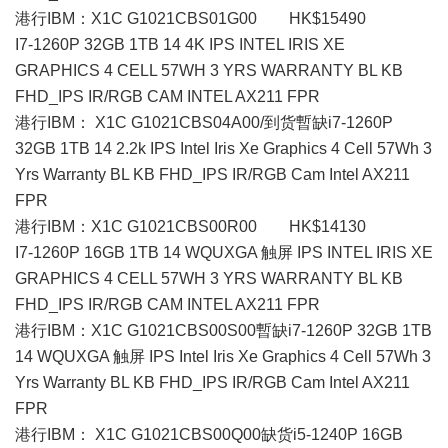
港行IBM：X1C G1021CBS01G00 HK$15490
I7-1260P 32GB 1TB 14 4K IPS INTEL IRIS XE
GRAPHICS 4 CELL 57WH 3 YRS WARRANTY BL KB
FHD_IPS IR/RGB CAM INTEL AX211 FPR
港行IBM： X1C G1021CBS04A00/到货暫缺i7-1260P
32GB 1TB 14 2.2k IPS Intel Iris Xe Graphics 4 Cell 57Wh 3
Yrs Warranty BL KB FHD_IPS IR/RGB Cam Intel AX211
FPR
港行IBM：X1C G1021CBS00R00 HK$14130
I7-1260P 16GB 1TB 14 WQUXGA 触屏 IPS INTEL IRIS XE
GRAPHICS 4 CELL 57WH 3 YRS WARRANTY BL KB
FHD_IPS IR/RGB CAM INTEL AX211 FPR
港行IBM：X1C G1021CBS00S00暫缺i7-1260P 32GB 1TB
14 WQUXGA 触屏 IPS Intel Iris Xe Graphics 4 Cell 57Wh 3
Yrs Warranty BL KB FHD_IPS IR/RGB Cam Intel AX211
FPR
港行IBM： X1C G1021CBS00Q00缺货i5-1240P 16GB