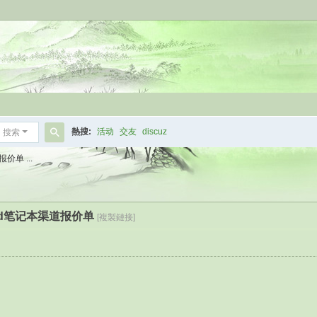
熱搜:
活动
交友
discuz
搜索
搜
价单 ...
索
kpad笔记本渠道报价单
[複製鏈接]