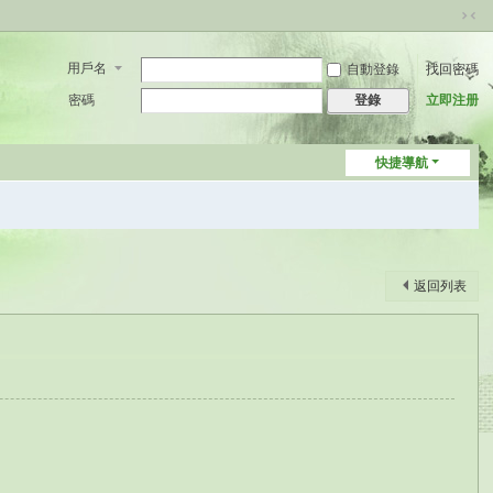
切
換
用戶名
自動登錄
找回密碼
到
窄
密碼
立即注册
登錄
版
快捷導航
返回列表