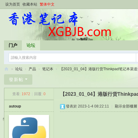
设为首页
收藏本站
繁体中文
门户
论坛
»
论坛
›
产品
›
笔记本
›
【2023_01_04】港版行货Thinkpad笔记本渠道报
香
發新帖
港
【2023_01_04】港版行货Thin
查看:
1972
|
回覆:
0
笔
记
autoup
發表於 2023-1-4 08:22:11
|
顯示全部樓層
本