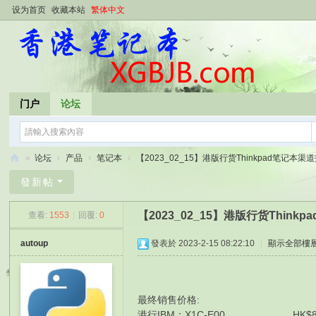
设为首页
收藏本站
繁体中文
门户
论坛
»
论坛
›
产品
›
笔记本
›
【2023_02_15】港版行货Thinkpad笔记本渠道报
香
發新帖
港
【2023_02_15】港版行货Thin
查看:
1553
|
回覆:
0
笔
记
autoup
發表於 2023-2-15 08:22:10
|
顯示全部樓
本
最终销售价格:
港行IBM：X1C-E00 HK$8700 I