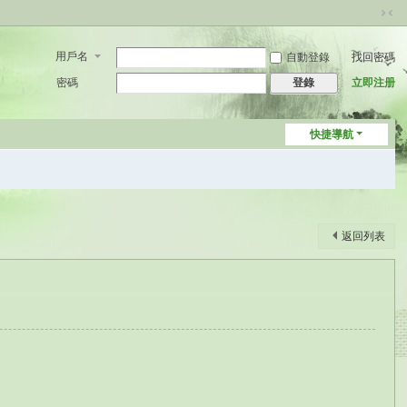
切
換
用戶名
自動登錄
找回密碼
到
窄
密碼
立即注册
登錄
版
快捷導航
返回列表