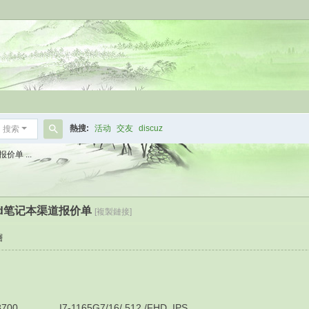
熱搜:
活动
交友
discuz
搜索
搜
价单 ...
索
kpad笔记本渠道报价单
[複製鏈接]
層
7-1165G7/16/ 512 /FHD_IPS