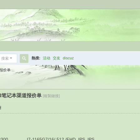
熱搜:
活动
交友
discuz
搜索
搜
价单 ...
索
kpad笔记本渠道报价单
[複製鏈接]
層
7-1165G7/16/ 512 /FHD_IPS_IPS