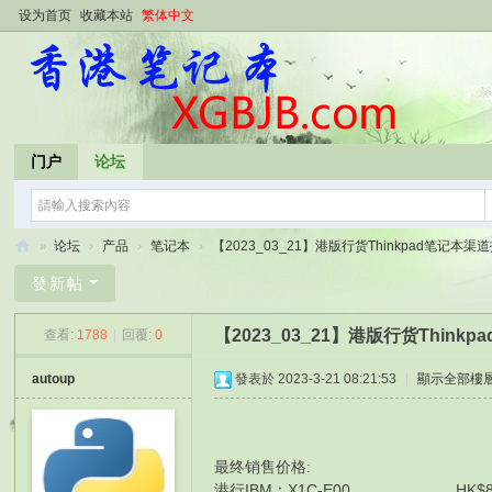
设为首页
收藏本站
繁体中文
门户
论坛
»
论坛
›
产品
›
笔记本
›
【2023_03_21】港版行货Thinkpad笔记本渠道报
香
發新帖
港
【2023_03_21】港版行货Thin
查看:
1788
|
回覆:
0
笔
记
autoup
發表於 2023-3-21 08:21:53
|
顯示全部樓
本
最终销售价格:
港行IBM：X1C-E00 HK$8300 I