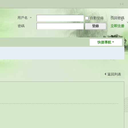
切
換
用戶名
自動登錄
找回密碼
到
窄
密碼
立即注册
登錄
版
快捷導航
返回列表