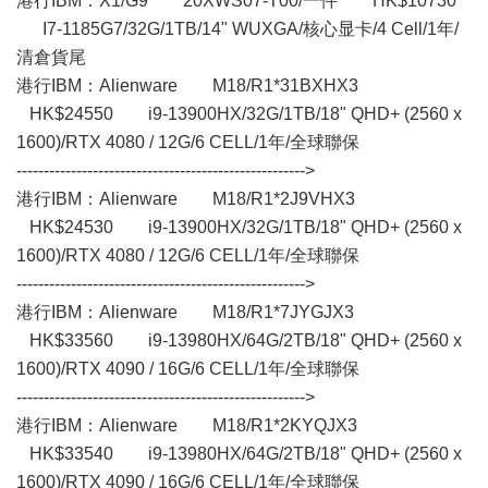
港行IBM：X1/G9 20XWS07-T00/一件 HK$10730
I7-1185G7/32G/1TB/14" WUXGA/核心显卡/4 Cell/1年/
清倉貨尾
港行IBM：Alienware M18/R1*31BXHX3
HK$24550 i9-13900HX/32G/1TB/18" QHD+ (2560 x
1600)/RTX 4080 / 12G/6 CELL/1年/全球聯保
----------------------------------------------------->
港行IBM：Alienware M18/R1*2J9VHX3
HK$24530 i9-13900HX/32G/1TB/18" QHD+ (2560 x
1600)/RTX 4080 / 12G/6 CELL/1年/全球聯保
----------------------------------------------------->
港行IBM：Alienware M18/R1*7JYGJX3
HK$33560 i9-13980HX/64G/2TB/18" QHD+ (2560 x
1600)/RTX 4090 / 16G/6 CELL/1年/全球聯保
----------------------------------------------------->
港行IBM：Alienware M18/R1*2KYQJX3
HK$33540 i9-13980HX/64G/2TB/18" QHD+ (2560 x
1600)/RTX 4090 / 16G/6 CELL/1年/全球聯保