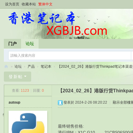
设为首页
收藏本站
繁体中文
门户
论坛
»
论坛
›
产品
›
笔记本
›
【2024_02_26】港版行货Thinkpad笔记本渠道报
香
發新帖
港
【2024_02_26】港版行货Thin
查看:
1123
|
回覆:
0
笔
记
autoup
發表於 2024-2-26 08:20:22
|
顯示全部樓
本
最终销售价格:
港行IBM： X1C G10 21CBS06S00/最後2個 