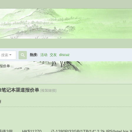
熱搜:
活动
交友
discuz
搜索
搜
价单 ...
索
kpad笔记本渠道报价单
[複製鏈接]
層
HK$11270 i7-1280P/32GB/1TB/14" 2.2k IPS/Intel Iris Xe G