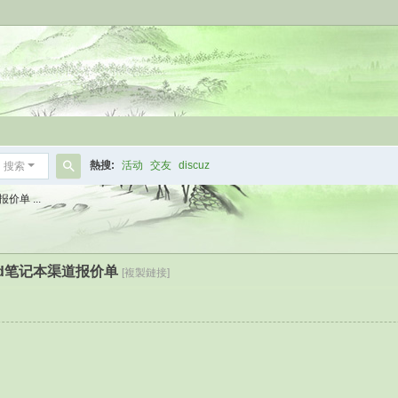
熱搜:
活动
交友
discuz
搜索
搜
价单 ...
索
kpad笔记本渠道报价单
[複製鏈接]