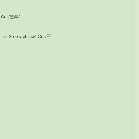
 Cell/三年/
 Xe Graphics/4 Cell/三年