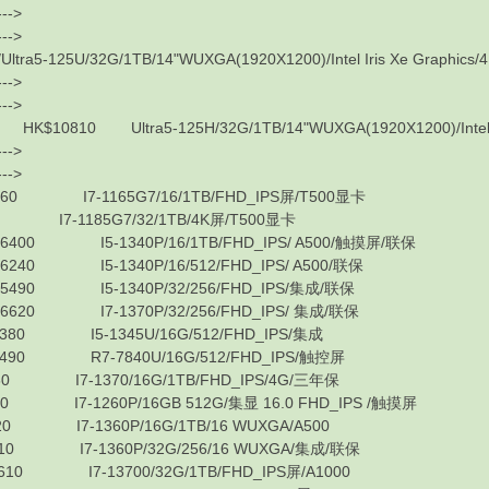
---->
---->
5-125U/32G/1TB/14"WUXGA(1920X1200)/Intel Iris Xe Graphics/4
---->
---->
810 Ultra5-125H/32G/1TB/14"WUXGA(1920X1200)/Intel Iris
---->
---->
I7-1165G7/16/1TB/FHD_IPS屏/T500显卡
-1185G7/32/1TB/4K屏/T500显卡
0 I5-1340P/16/1TB/FHD_IPS/ A500/触摸屏/联保
0 I5-1340P/16/512/FHD_IPS/ A500/联保
90 I5-1340P/32/256/FHD_IPS/集成/联保
20 I7-1370P/32/256/FHD_IPS/ 集成/联保
0 I5-1345U/16G/512/FHD_IPS/集成
90 R7-7840U/16G/512/FHD_IPS/触控屏
I7-1370/16G/1TB/FHD_IPS/4G/三年保
7-1260P/16GB 512G/集显 16.0 FHD_IPS /触摸屏
I7-1360P/16G/1TB/16 WUXGA/A500
 I7-1360P/32G/256/16 WUXGA/集成/联保
 I7-13700/32G/1TB/FHD_IPS屏/A1000