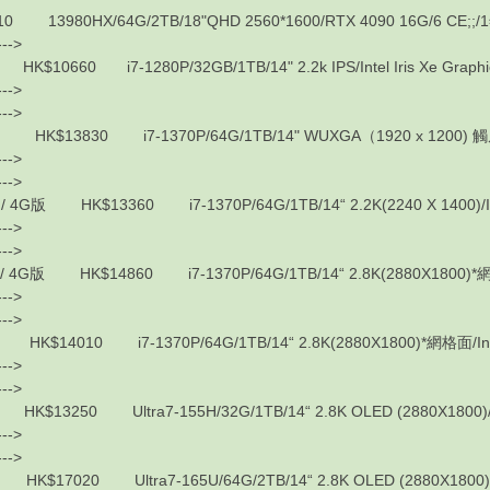
80HX/64G/2TB/18"QHD 2560*1600/RTX 4090 16G/6 CE;;
---->
60 i7-1280P/32GB/1TB/14" 2.2k IPS/Intel Iris Xe Graphics
---->
---->
3830 i7-1370P/64G/1TB/14" WUXGA（1920 x 1200) 觸屏/Intel
---->
---->
 HK$13360 i7-1370P/64G/1TB/14“ 2.2K(2240 X 1400)/Intel I
---->
---->
版 HK$14860 i7-1370P/64G/1TB/14“ 2.8K(2880X1800)*網格面/Int
---->
---->
4010 i7-1370P/64G/1TB/14“ 2.8K(2880X1800)*網格面/Intel Ir
---->
---->
50 Ultra7-155H/32G/1TB/14“ 2.8K OLED (2880X1800)/Intel 
---->
---->
20 Ultra7-165U/64G/2TB/14“ 2.8K OLED (2880X1800)/Intel 