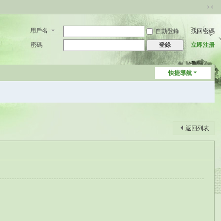
切
換
用戶名
自動登錄
找回密碼
到
窄
密碼
立即注册
登錄
版
快捷導航
返回列表