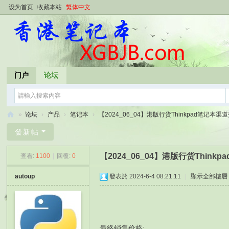
设为首页
收藏本站
繁体中文
门户
论坛
»
论坛
›
产品
›
笔记本
›
【2024_06_04】港版行货Thinkpad笔记本渠道报
香
發新帖
港
【2024_06_04】港版行货Thin
查看:
1100
|
回覆:
0
笔
记
autoup
發表於 2024-6-4 08:21:11
|
顯示全部樓層
本
最终销售价格: