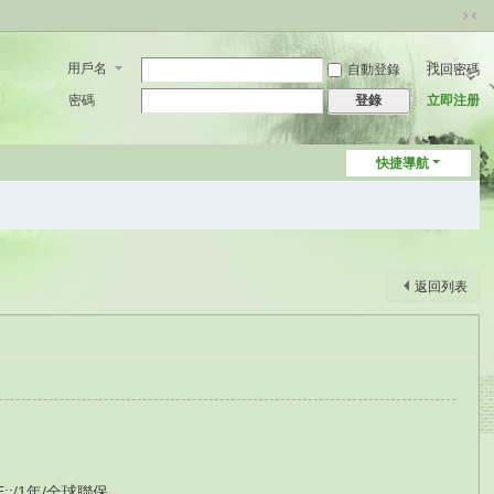
切
換
用戶名
自動登錄
找回密碼
到
窄
密碼
立即注册
登錄
版
快捷導航
返回列表
E;;/1年/全球聯保