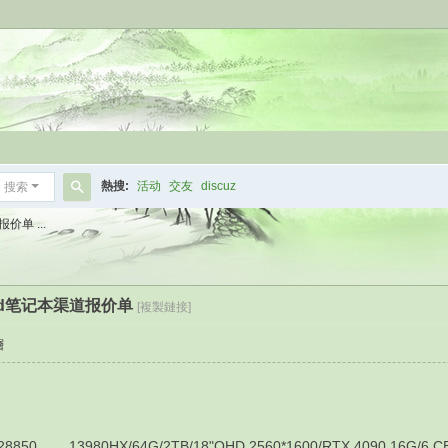
熱搜:
活动
交友
discuz
搜索
搜
价单 ...
索
kpad笔记本渠道报价单
[複製鏈接]
層
13980HX/64G/2TB/18"QHD 2560*1600/RTX 4090 16G/6 C