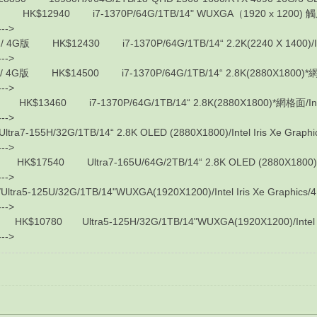
2940 i7-1370P/64G/1TB/14" WUXGA（1920 x 1200) 觸屏/Intel
---->
 HK$12430 i7-1370P/64G/1TB/14“ 2.2K(2240 X 1400)/Intel I
---->
版 HK$14500 i7-1370P/64G/1TB/14“ 2.8K(2880X1800)*網格面/Int
---->
3460 i7-1370P/64G/1TB/14“ 2.8K(2880X1800)*網格面/Intel Ir
---->
7-155H/32G/1TB/14“ 2.8K OLED (2880X1800)/Intel Iris Xe Graph
---->
40 Ultra7-165U/64G/2TB/14“ 2.8K OLED (2880X1800)/Intel 
---->
5-125U/32G/1TB/14"WUXGA(1920X1200)/Intel Iris Xe Graphics/4
---->
780 Ultra5-125H/32G/1TB/14"WUXGA(1920X1200)/Intel Iris
---->