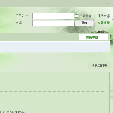
切
換
用戶名
自動登錄
找回密碼
到
窄
密碼
立即注册
登錄
版
快捷導航
返回列表
E;;/1年/全球聯保