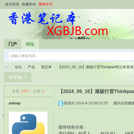
设为首页
收藏本站
繁体中文
门户
论坛
»
论坛
›
产品
›
笔记本
›
【2024_09_16】港版行货Thinkpad笔记本渠道报
香
發新帖
港
【2024_09_16】港版行货Thin
查看:
1097
|
回覆:
0
笔
记
autoup
發表於 2024-9-16 08:22:05
|
顯示全部樓
本
最终销售价格:
港行IBM： 外星人 M18 R1 HK$28850 