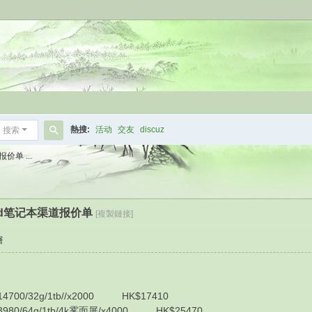
熱搜:
活动
交友
discuz
搜索
搜
价单 ...
索
kpad笔记本渠道报价单
[複製鏈接]
層
700/32g/1tb//x2000 HK$17410
980/64g/1tb/4k雾面屏/x4000 HK$25470