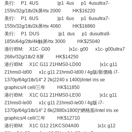
美行: P1 4US |p1 4us p1 4usultra7-
155h/32g/1tb/2k屏/rtx 2000 HK$16220
美行: P1 6US |p1 6us p1 6usultra7-
155h/32g/1tb/2k屏/rtx 4060 HK$16860
美行: P1 DUS |p1 dus p1 dusultra9-
185h/64g/2tb/4k触屏/rtx 3000 HK$25040
港行IBM: X1C- G00 |x1c- g00 x1c- g00ultra7
268v/32g/1tb/2 8屏 HK$14250
港行IBM: X1C G11 21HMS0-LD00 |x1c g11
21hms0-ld00 x1c g11 21hms0-ld00 / 4g版/新價格 i7-
1370p/64g/1tb/14“ 2 2k(2240 x 1400)/intel iris xe
graphics/4 cell/三年 HK$11850
港行IBM: X1C G11 21HMS0-LE00 |x1c g11
21hms0-le00 x1c g11 21hms0-le00 / 4g版 i7-
1370p/64g/1tb/14“ 2 8k(2880x1800)*網格面/intel iris xe
graphics/4 cell/三年 HK$12710
港行IBM: X1C G12 21KCS04A00 |x1c g12