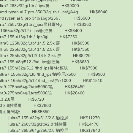
ra7 268v/32g/1tb /_ips/屏 HK$9000
 ryzen ai 7 pro 350/32g1tb /_ips/屏/4g HK$8040
ryzen ai 5 pro 340/16gb/256 / HK$5500
ra7 258v/32g/1tb /_ips/屏触屏/4g HK$8360
-1365u/32g/512 /_ips/触控屏 HK$6400
a7 155u/16g/1tb /_ips/屏 HK$7250
ra5 125h/32g/1tb/ 14.5 2.5k 屏 HK$6590
ra5 225h/32g/1tb/ 14.5 2.5k 屏 HK$7350
ra7 255h/32g/512/ 14.5 2.5k 屏 HK$8220
ra7 155u/8g/512 /fhd_ips触控屏 HK$6630
ra7 155h/32g/512 /fhd_ips屏/4g模块 HK$7500
tra7 155h/32g/1tb /fhd_ips/触控屏/x500 HK$9900
ra7 165h/32g/512 /fhd_ips/屏/x1000 HK$11510
9-275hx/64g/2t/rtx5090/黑 HK$26450
9-275hx/64g/1t/rtx5090/白 HK$26460
15.3 2.8屏 HK$6720
/15.3 2.8触摸屏 HK$7800
 /4k镜面屏/韩版 HK$5650
O |ultra7 155u/32g/512/2.8 触控屏 HK$11270
O |ultra7 268v/32g/1tb/2.8 触控屏 HK$14470
O |ultra7 265u/64g/256/2.8 触控屏 HK$17640