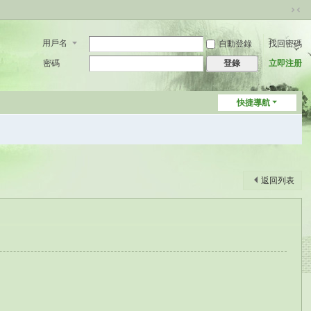
切
換
用戶名
自動登錄
找回密碼
到
窄
密碼
立即注册
登錄
版
快捷導航
返回列表