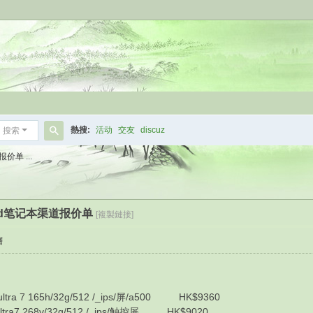
熱搜:
活动
交友
discuz
搜索
搜
价单 ...
索
kpad笔记本渠道报价单
[複製鏈接]
層
ra 7 165h/32g/512 /_ips/屏/a500 HK$9360
tra7 268v/32g/512 /_ips/触控屏 HK$9020