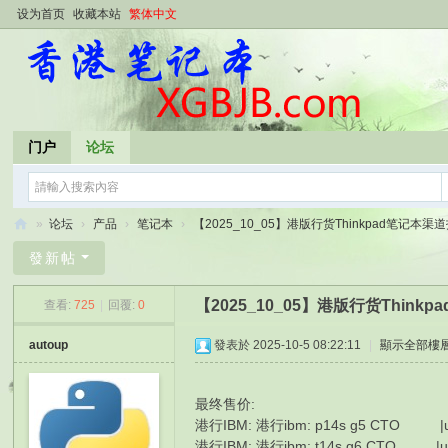
设为首页
收藏本站
繁体中文
门户
论坛
»
论坛
›
产品
›
笔记本
›
【2025_10_05】港版行货Thinkpad笔记本渠道报
香
發新帖
港
【2025_10_05】港版行货Thin
查看:
725
|
回覆:
0
笔
记
autoup
發表於 2025-10-5 08:22:11
|
顯示全部樓
本
最终售价:
港行IBM: 港行ibm: p14s g5 CTO |ult
港行IBM: 港行ibm: t14s g6 CTO |ul