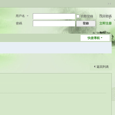
切
換
用戶名
自動登錄
找回密碼
到
窄
密碼
立即注册
登錄
版
快捷導航
返回列表