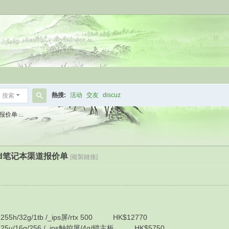
熱搜:
活动
交友
discuz
搜索
搜
价单 ...
索
kpad笔记本渠道报价单
[複製鏈接]
55h/32g/1tb /_ips屏/rtx 500 HK$12770
225u/16g/256 /_ips触控屏/4g/锁主板 HK$5750