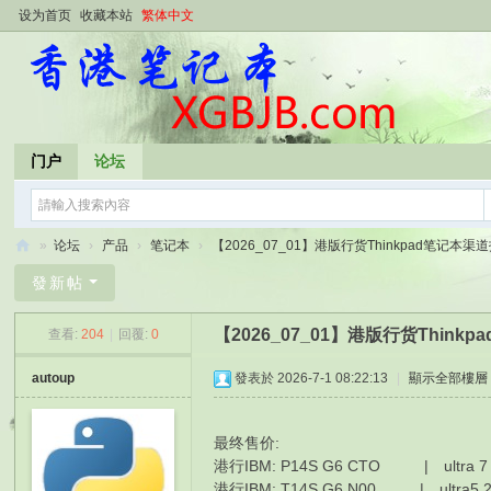
设为首页
收藏本站
繁体中文
门户
论坛
»
论坛
›
产品
›
笔记本
›
【2026_07_01】港版行货Thinkpad笔记本渠道报
香
發新帖
港
【2026_07_01】港版行货Thin
查看:
204
|
回覆:
0
笔
记
autoup
發表於 2026-7-1 08:22:13
|
顯示全部樓層
本
最终售价:
港行IBM: P14S G6 CTO | ultra 7 2
港行IBM: T14S G6 N00 | ultra5 