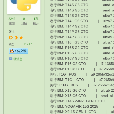
港行IBM: T14S G6 CTO | amd ai 7
港行IBM: T14S G6 CTO | amd ai 
港行IBM: T14S G6 CTO | ultra7 
2243
0
1萬
港行IBM: T14 G6 CTO | ultra7 2
主題
回帖
積分
港行IBM: T14P G2 CTO | ultra7 1
港行IBM: T14P G3 CTO | ultra7 2
版主
港行IBM: T14P G3 CTO | ultra9 2
港行IBM: T16 G3 CTO | ultra7 
積分
11217
港行IBM: P16S G2 CTO | amd r7 
港行IBM: P16S G3 CTO | amd ai 
港行IBM: P16V G3 CTO | ultra7 2
發消息
港行IBM: P16 G2 CTO | i7-13850/
港行IBM: P1 G8 CTO | u7 265h/6
美行: T1G PUS | u9 285h/32g/1
港行IBM: T1G CTO | u7 265h/64
美行: T16G 3US | u7 255hx/64g/
港行IBM: X13 G6 CTO | ultra5 2
港行IBM: X13 G6 CTO | amd ai 7 
港行IBM: T14S 2-IN-1 GEN 1 CTO 
港行IBM: YOGA AIR 15S 2025 | ul
港行IBM: X9-15 GEN 1 CTO | ultr