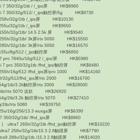
 350/32g/1tb / /_ips屏 HK$8960
7 350/32g/512/ /_ips触控屏/5g HK$8730
258v/32g/1tb /_ips屏 HK$10130
55u/32g/1tb /_ips屏 HK$9650
55h/32g/1tb/ 14.5 2.5k 屏 HK$9540
55h/32g/1tb/ 3k屏/rtx 5050 HK$15550
85h/32g/1tb/ 3k屏/rtx 5050 HK$16570
155u/8g/512 /_ips触控屏 HK$6850
pro 7840u/16g/512 /_ips/屏 HK$5980
7 pro 350/32g1tb /fhd_ips/触控屏 HK$8480
55h/16g/512 /fhd_ips屏/pro 1000 HK$14160
32g/512/fhd_ips屏/rtx 2000 HK$16700
4g/1tb/3.2k触控屏/rtx 2000 HK$28000
tb//rtx 5070 这款 HK$26920
g/2tb/3.2k 触控屏/rtx 5070 HK$27410
2tb//rtx 5080 HK$39750
25u/16g/256/13.3 wuxga屏 HK$6390
350/32g/1tb/ /fhd_ips屏 HK$8860
| ultra7 265h/32g/1tb /fhd_ips触控屏 HK$10220
tra7 258v/32g/1tb/15.3 2.8触摸屏 HK$7790
a9 288v/32g/1tb /15.3 2.8触摸屏 HK$14020