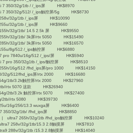
 350/32g/1tb / /_ips屏 HK$8970
7 350/32g/512/ /_ips触控屏/5g HK$8730
258v/32g/1tb /_ips屏 HK$10090
55u/32g/1tb /_ips屏 HK$9660
55h/32g/1tb/ 14.5 2.5k 屏 HK$9550
55h/32g/1tb/ 3k屏/rtx 5050 HK$15490
85h/32g/1tb/ 3k屏/rtx 5050 HK$16570
155u/8g/512 /_ips触控屏 HK$6880
pro 7840u/16g/512 /_ips/屏 HK$5940
7 pro 350/32g1tb /_ips/触控屏 HK$8510
55h/16g/512 /fhd_ips屏/pro 1000 HK$14150
32g/512/fhd_ips屏/rtx 2000 HK$16680
4g/1tb/3.2k触控屏/rtx 2000 HK$27960
tb//rtx 5070 这款 HK$26940
g/2tb/3.2k 触控屏/rtx 5070 HK$27400
2tb//rtx 5080 HK$39730
25u/16g/256/13.3 wuxga屏 HK$6400
350/32g/1tb/ /fhd_ips屏 HK$8850
| ultra7 265h/32g/1tb /fhd_ips触控屏 HK$10240
tra7 258v/32g/1tb/15.3 2.8触摸屏 HK$7810
a9 288v/32g/1tb /15.3 2.8触摸屏 HK$14040