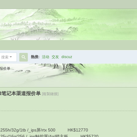
熱搜:
活动
交友
discuz
搜索
搜
价单 ...
索
kpad笔记本渠道报价单
[複製鏈接]
55h/32g/1tb /_ips屏/rtx 500 HK$12770
225u/16g/256 /_ips触控屏/4g/锁主板 HK$5720