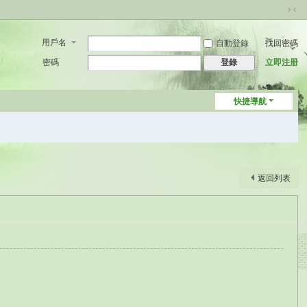
切
換
用戶名
自動登錄
找回密碼
到
窄
密碼
立即注册
登錄
版
快捷導航
返回列表