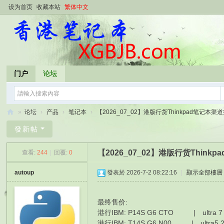
设为首页
收藏本站
繁体中文
门户
论坛
»
论坛
›
产品
›
笔记本
›
【2026_07_02】港版行货Thinkpad笔记本渠道报
香
發新帖
港
【2026_07_02】港版行货Thin
查看:
244
|
回覆:
0
笔
记
autoup
發表於 2026-7-2 08:22:16
|
顯示全部樓層
本
最终售价:
港行IBM: P14S G6 CTO | ultra 7 2
港行IBM: T14S G6 N00 | ultra5 