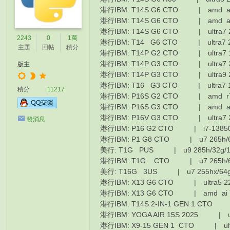
港行IBM: T14S G6 CTO | amd ai 7
港行IBM: T14S G6 CTO | amd ai 
港行IBM: T14S G6 CTO | ultra7 
2243
0
1萬
港行IBM: T14 G6 CTO | ultra7 2
主題
回帖
積分
港行IBM: T14P G2 CTO | ultra7 1
港行IBM: T14P G3 CTO | ultra7 2
版主
港行IBM: T14P G3 CTO | ultra9 2
港行IBM: T16 G3 CTO | ultra7 
積分
11217
港行IBM: P16S G2 CTO | amd r7 
港行IBM: P16S G3 CTO | amd ai 
港行IBM: P16V G3 CTO | ultra7 2
發消息
港行IBM: P16 G2 CTO | i7-13850/
港行IBM: P1 G8 CTO | u7 265h/6
美行: T1G PUS | u9 285h/32g/1
港行IBM: T1G CTO | u7 265h/64
美行: T16G 3US | u7 255hx/64g/
港行IBM: X13 G6 CTO | ultra5 2
港行IBM: X13 G6 CTO | amd ai 7 
港行IBM: T14S 2-IN-1 GEN 1 CTO 
港行IBM: YOGA AIR 15S 2025 | ul
港行IBM: X9-15 GEN 1 CTO | ultr