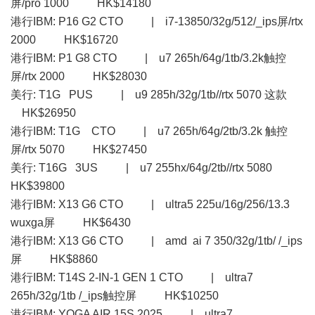
屏/pro 1000 HK$14180
港行IBM: P16 G2 CTO | i7-13850/32g/512/_ips屏/rtx
2000 HK$16720
港行IBM: P1 G8 CTO | u7 265h/64g/1tb/3.2k触控
屏/rtx 2000 HK$28030
美行: T1G PUS | u9 285h/32g/1tb//rtx 5070 这款
HK$26950
港行IBM: T1G CTO | u7 265h/64g/2tb/3.2k 触控
屏/rtx 5070 HK$27450
美行: T16G 3US | u7 255hx/64g/2tb//rtx 5080
HK$39800
港行IBM: X13 G6 CTO | ultra5 225u/16g/256/13.3
wuxga屏 HK$6430
港行IBM: X13 G6 CTO | amd ai 7 350/32g/1tb/ /_ips
屏 HK$8860
港行IBM: T14S 2-IN-1 GEN 1 CTO | ultra7
265h/32g/1tb /_ips触控屏 HK$10250
港行IBM: YOGA AIR 15S 2025 | ultra7